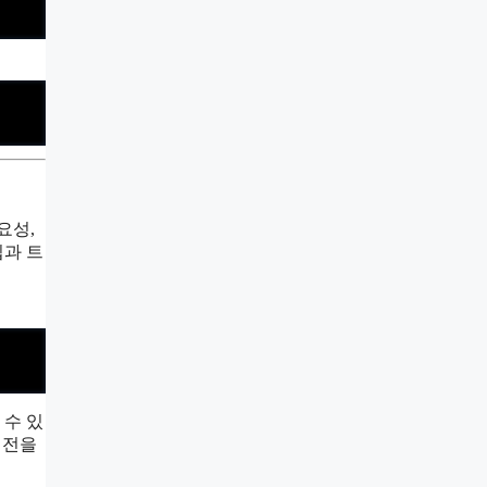
요성,
팁과 트
 수 있
버전을