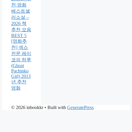
천 영화
베스트셀
러소설 –
2026 책
추천 모음
BEST 5
[영화추
천] 섹스
전문 레이
코의 하루
(Ghost
Pachinko
Girl) 2013
년 추천
영화
© 2026 inbookkr
• Built with
GeneratePress