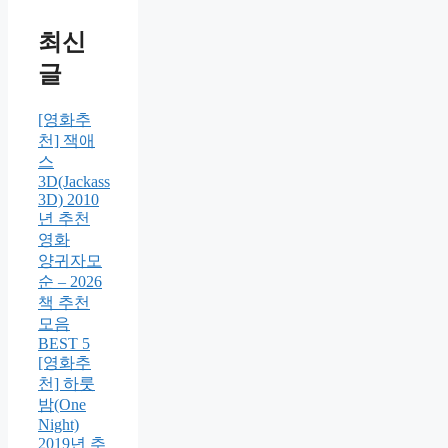
최신
글
[영화추
천] 잭애
스
3D(Jackass
3D) 2010
년 추천
영화
양귀자모
순 – 2026
책 추천
모음
BEST 5
[영화추
천] 하룻
밤(One
Night)
2019년 추