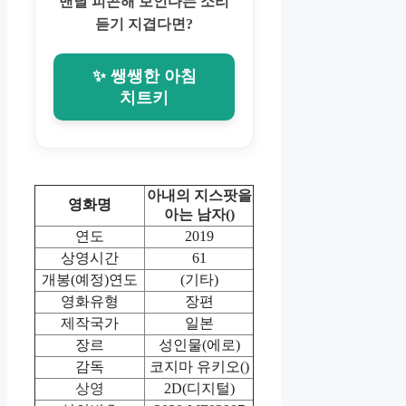
맨날 피곤해 보인다는 소리
듣기 지겹다면?
✨ 쌩쌩한 아침
치트키
아내의 지스팟을
영화명
아는 남자()
연도
2019
상영시간
61
개봉(예정)연도
(기타)
영화유형
장편
제작국가
일본
장르
성인물(에로)
감독
코지마 유키오()
상영
2D(디지털)