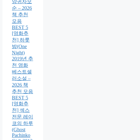
양귀자모
순 – 2026
책 추천
모음
BEST 5
[영화추
천] 하룻
밤(One
Night)
2019년 추
천 영화
베스트셀
러소설 –
2026 책
추천 모음
BEST 5
[영화추
천] 섹스
전문 레이
코의 하루
(Ghost
Pachinko