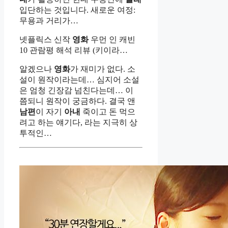
입단하는 것입니다. 새로운 여정:
무용과 거리가…
넷플릭스 신작
영화
우먼 인 캐빈
10 관람평 해석 리뷰 (키이라…
알겠으나
영화
가 재미가 없다. 소
설이 원작이라는데… 심지어 소설
은 엄청 긴장감 넘친다는데… 이
쯤되니 원작이 궁금하다. 결국 앤
남편
이 자기
아내
죽이고 돈 먹으
려고 하는 얘기다, 라는 지극히 상
투적인…