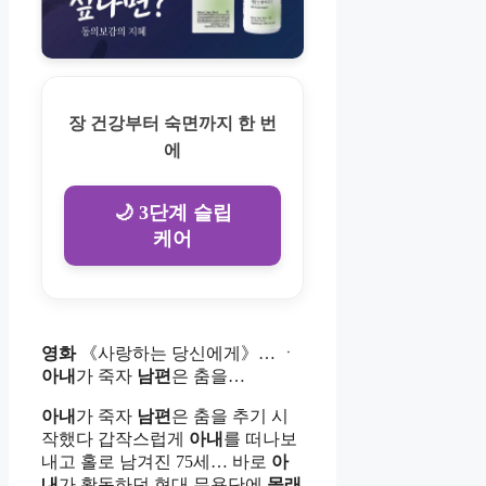
장 건강부터 숙면까지 한 번
에
🌙 3단계 슬립
케어
영화
《사랑하는 당신에게》… ㆍ
아내
가 죽자
남편
은 춤을…
아내
가 죽자
남편
은 춤을 추기 시
작했다 갑작스럽게
아내
를 떠나보
내고 홀로 남겨진 75세… 바로
아
내
가 활동하던 현대 무용단에
몰래