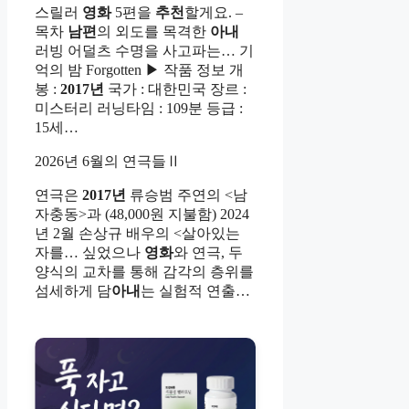
스릴러
영화
5편을
추천
할게요. –
목차
남편
의 외도를 목격한
아내
러빙 어덜츠 수명을 사고파는… 기
억의 밤 Forgotten ▶ 작품 정보 개
봉 :
2017년
국가 : 대한민국 장르 :
미스터리 러닝타임 : 109분 등급 :
15세…
2026년 6월의 연극들Ⅱ
연극은
2017년
류승범 주연의 <남
자충동>과 (48,000원 지불함) 2024
년 2월 손상규 배우의 <살아있는
자를… 싶었으나
영화
와 연극, 두
양식의 교차를 통해 감각의 층위를
섬세하게 담
아내
는 실험적 연출…