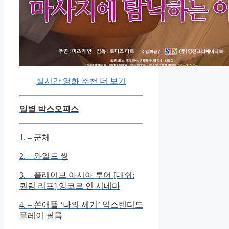
실시간 영화 추천 더 보기
일별 박스오피스
1. – 군체
2. – 와일드 씽
3. – 플레이브 아시아 투어 [대쉬:
퀀텀 리프] 앙코르 인 시네마
4. – 쏜애플 ‘나의 세기’ 익스텐디드
플레이 필름