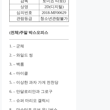
감독
토미죠 타로()
상영
2D(디지털)
심의번호
2018-MF00629
관람등급
청소년관람불가
(전체)주말 박스오피스
1. – 군체
2. – 와일드 씽
3. – 백룸
4. – 마이클
5. – 이상한 과자 가게 전천당
6. – 만달로리안과 그로구
7. – 슈퍼 마리오 갤럭시
8. – 마스터즈 오브 유니버스