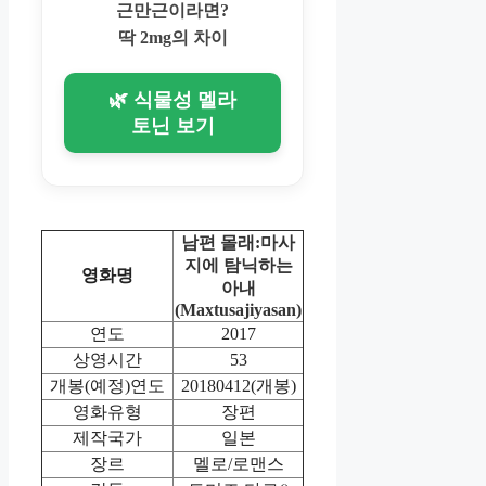
근만근이라면?
딱 2mg의 차이
🌿 식물성 멜라
토닌 보기
남편 몰래:마사
지에 탐닉하는
영화명
아내
(Maxtusajiyasan)
연도
2017
상영시간
53
개봉(예정)연도
20180412(개봉)
영화유형
장편
제작국가
일본
장르
멜로/로맨스