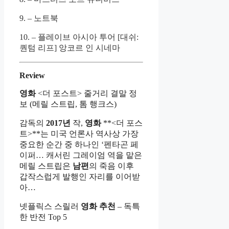
9. – 노트북
10. – 플레이브 아시아 투어 [대쉬:
퀀텀 리프] 앙코르 인 시네마
Review
영화
<더 포스트> 줄거리 결말 정
보 (메릴 스트립, 톰 행크스)
감독의
2017년
작,
영화
**<더 포스
트>**는 미국 언론사 역사상 가장
중요한 순간 중 하나인 ‘펜타곤 페
이퍼… 캐서린 그레이엄 역을 맡은
메릴 스트립은
남편
의 죽음 이후
갑작스럽게 발행인 자리를 이어받
아…
넷플릭스 스릴러
영화
추천
– 독특
한 반전 Top 5