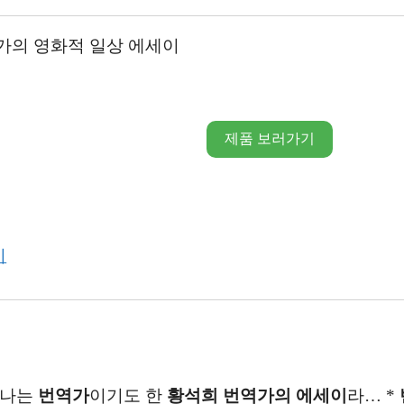
가의 영화적 일상 에세이
제품 보러가기
기
만나는
번역가
이기도 한
황석희 번역가의
에세이
라… *