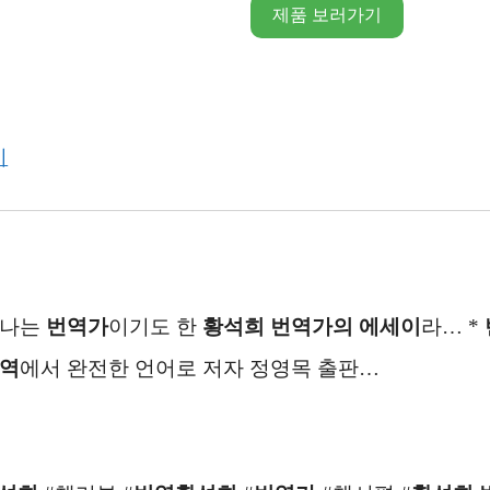
제품 보러가기
기
만나는
번역가
이기도 한
황석희
번역가의
에세이
라… *
역
에서 완전한 언어로 저자 정영목 출판…