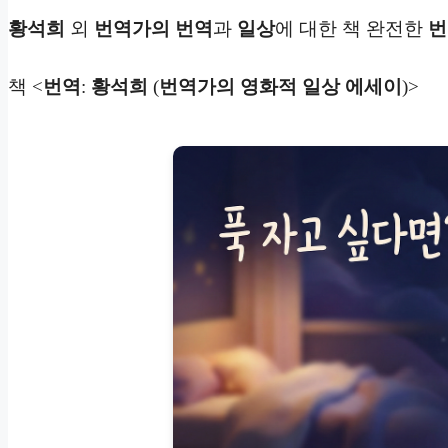
황석희
외
번역가의
번역
과
일상
에 대한 책 완전한
번
책 <
번역
:
황석희
(
번역가의 영화적 일상 에세이
)>