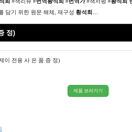
석희
#책리뷰 #
번역
황석희
#
번역가
#책서평 #
황석희
앙스를 담기 위한 원문 해체, 재구성
황석희
…
증 정)
이 전용 사 은 품 증 정)
제품 보러가기
기