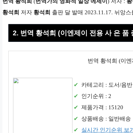
번역
황석희
(
번역가의 영화적 일상 에세이
) 저자 :
황
황석희
저자
황석희
출판 달 발매 2023.11.17. 뉘
2. 번역 황석희 (이엔제이 전용 사 은 품 
번역 황석희 (이엔제
카테고리 : 도서/음반
인기순위 : 2
제품가격 : 15120
상품배송 : 일반배송
실시간 인기순위 보