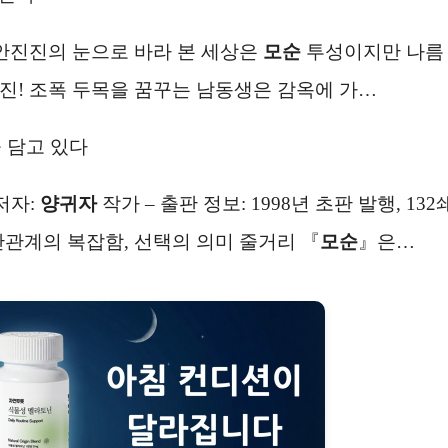
 안진진의 눈으로 바라 본 세상은
모순
투성이지만 나름
진! 조폭 두목을 꿈꾸는 남동생은 감옥에 가…
 담고 있다
저자:
양귀자
작가 – 출판 정보: 1998년 초판 발행, 132
인간관계의 복잡함, 선택의 의미 줄거리 『
모순
』은…