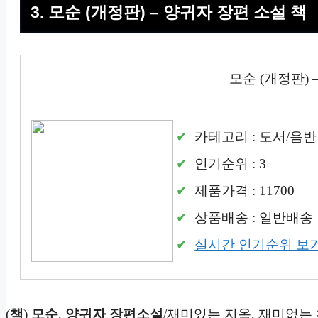
3. 모순 (개정판) – 양귀자 장편 소설 책
모순 (개정판) 
카테고리 : 도서/음반
인기순위 : 3
제품가격 : 11700
상품배송 : 일반배송
실시간 인기순위 보
(
책
)
모순
,
양귀자 장편소설
/재미있는 지옥, 재미없는