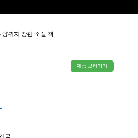
– 양귀자 장편 소설 책
제품 보러가기
기
 천국