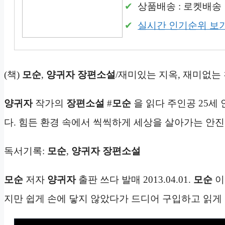
상품배송 : 로켓배송
실시간 인기순위 보
(책)
모순
,
양귀자 장편소설
/재미있는 지옥, 재미없는
양귀자
작가의
장편소설
#
모순
을 읽다 주인공 25세
다. 힘든 환경 속에서 씩씩하게 세상을 살아가는 안진
독서기록:
모순
,
양귀자 장편소설
모순
저자
양귀자
출판 쓰다 발매 2013.04.01.
모순
이
지만 쉽게 손에 닿지 않았다가 드디어 구입하고 읽게